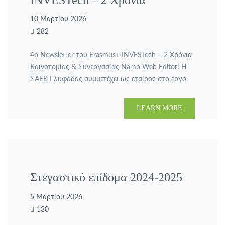
INVESTech – 2 Χρόνια
Καινοτομίας & Συνεργασίας!
10 Μαρτίου 2026
282
4ο Newsletter του Erasmus+ INVESTech – 2 Χρόνια
Καινοτομίας & Συνεργασίας Namo Web Editor! Η
ΣΑΕΚ Γλυφάδας συμμετέχει ως εταίρος στο έργο,
συμβάλλοντας ενεργά στην προώθηση της
καινοτομίας και της ποιοτικής επαγγελματικής
LEARN MORE
εκπαίδευσης στον τομέα της τεχνολογίας και της
επιχειρηματικότητας ustream. Φέτος
συμπληρώνονται 2 χρόνια από την έναρξη του
INVESTech – δύο χρόνια δημιουργικής
συνεργασίας, […]
Στεγαστικό επίδομα 2024-2025
5 Μαρτίου 2026
130