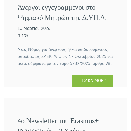
Άνεργοι εγγεγραμμένοι στο
Ψηφιακό Μητρώο της Δ.ΥΠ.Α.
10 Μαρτίου 2026
135
Νέος Νόμος για άνεργους ή/και επιδοτούμενους
σπουδαστές ΣΑΕΚ. Από τις 17 Οκτωβρίου 2025 και
μετά, σύμφωνα με τον νόμο 5239/2025 (άρθρο 98):
Οι άνεργοι που είναι εγγεγραμμένοι στο Ψηφιακό
Μητρώο της ΔΥΠΑ (ΟΑΕΔ) και συμμετέχουν ή θα
LEARN MORE
συμμετάσχουν σε πρόγραμμα εκπαίδευσης ή
επαγγελματικής κατάρτισης (π.χ Nexuso download.
Σχολές Ανώτερης Επαγγελματικής Κατάρτισης –
πρώην ΙΕΚ), παραμένουν […]
4ο Newsletter του Erasmus+