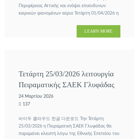
Περιφέρειας Αττικής και ενόψει επικίνδυνων
καιρικών φαινομένων αύριο Τετάρτη 01/04/2026 η
Πειραματική ΣΑΕΚ Γλυφάδας θα παραμείνει
κλειστή iPhone moving wallpaper. Τα μαθήματα θα
LEARN MORE
αναπληρωθούν σε συνεννόηση με τους εκπαιδευτές
και την κατάρτιση 스트리밍 다운로드.
Τετάρτη 25/03/2026 λειτουργία
Πειραματικής ΣΑΕΚ Γλυφάδας
24 Μαρτίου 2026
137
바이두 클라우드 한글 다운로드 Την Τετάρτη
25/03/2026 η Πειραματική ΣΑΕΚ Γλυφάδας θα
παραμείνει κλειστή λόγω της Εθνικής Επετείου του