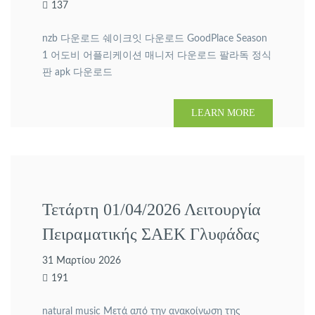
137
nzb 다운로드 쉐이크잇 다운로드 GoodPlace Season
1 어도비 어플리케이션 매니저 다운로드 팔라독 정식
판 apk 다운로드
LEARN MORE
Τετάρτη 01/04/2026 Λειτουργία
Πειραματικής ΣΑΕΚ Γλυφάδας
31 Μαρτίου 2026
191
natural music Μετά από την ανακοίνωση της