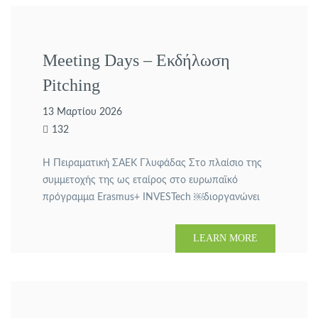
Meeting Days – Εκδήλωση
Pitching
13 Μαρτίου 2026
132
Η Πειραματική ΣΑΕΚ Γλυφάδας Στο πλαίσιο της
συμμετοχής της ως εταίρος στο ευρωπαϊκό
πρόγραμμα Erasmus+ INVESTech ￼διοργανώνει
μια δυναμική εκδήλωση αφιερωμένη στην τέχνη
του Pitching – την ικανότητα να παρουσιάζουμε
LEARN MORE
αποτελεσματικά τον εαυτό μας, τις ιδέες μας και τις
καινοτόμες τεχνολογίες 애나벨1 다운로드. 📅
Τρίτη 17 Μαρτίου 2026 🕔 Ώρα: 17:00 – 19:30 📍
[…]