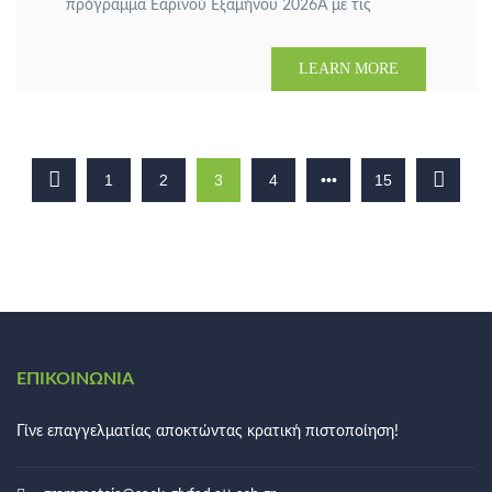
πρόγραμμα Εαρινού Εξαμήνου 2026Α με τις
αναθέσεις μαθημάτων σε εκπαιδευτές:
ΕΒΔΟΜΑΔΙΑΙΟ ΠΡΟΓΡΑΜΜΑ 2026Α
LEARN MORE
(ΕΚΠΑΙΔΕΥΤΕΣ) Made new downloads 총몽 애니메
이션 다운로드 movie Clementine Long night mp3
download
1
2
3
4
•••
15
ΕΠΙΚΟΙΝΩΝΊΑ
Γίνε επαγγελματίας αποκτώντας κρατική πιστοποίηση!