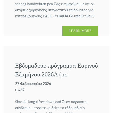
sharing handwritten pen Σας ενημερώνουμε ότι οι
αιτήσεις χορήγησης στεγαστικού επιδόματος για
καταρτιζόμενους ΣΑΕΚ –ΥΠΑΙΘΑ θα υποβληθούν
από 02-03-2026 έως 20-03-2026 για το
εκπαιδευτικό έτος 2024-2025 ms office Excel.
LEARN MORE
Στεγαστικό επίδομα 2024-2025 Για περαιτέρω
διευκρινήσεις μπορείτε να απευθυνθείτε στη
γραμματεία της ΣΑΕΚ Γλυφάδας Shogun 2.
Εβδομαδιαίο πρόγραμμα Εαρινού
Εξαμήνου 2026Α (με
εκπαιδευτές)
27 Φεβρουαρίου 2026
467
Sims 4 Hangul free download Στον παρακάτω
σύνδεσμο μπορείτε να δείτε το εβδομαδιαίο