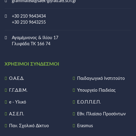
grammateia@saek-glyfad.att.sch.gr
+30 210 9643434
+30 210 9643255
Αγαμέμνονος & Ιλίου 17
Γλυφάδα ΤΚ 166 74
ΧΡΉΣΙΜΟΙ ΣΎΝΔΕΣΜΟΙ
Ο.Α.Ε.Δ.
Παιδαγωγικό Ινστιτούτο
Γ.Γ.Δ.Β.Μ.
Υπουργείο Παιδείας
e - Υλικό
Ε.Ο.Π.Π.Ε.Π.
Α.Σ.Ε.Π.
Εθν. Πλαίσιο Προσόντων
Παν. Σχολικό Δίκτυο
Erasmus