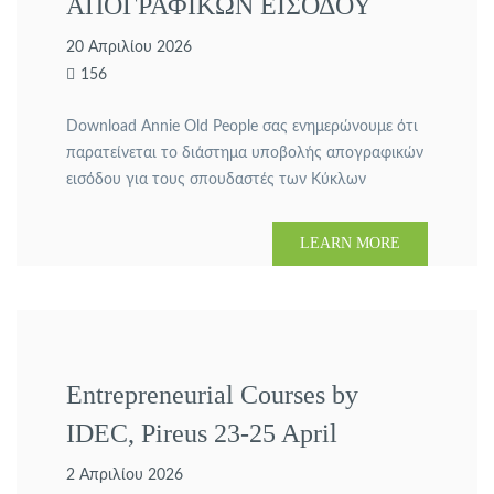
ΑΠΟΓΡΑΦΙΚΩΝ ΕΙΣΟΔΟΥ
ΣΠΟΥΔΑΣΤΩΝ 2023-2025 ΚΑΙ
20 Απριλίου 2026
156
2024-2026
Download Annie Old People σας ενημερώνουμε ότι
παρατείνεται το διάστημα υποβολής απογραφικών
εισόδου για τους σπουδαστές των Κύκλων
Κατάρτισης 2023-2025 και 2024-2026, έως την
Παρασκευή 15/5/2026 και ώρα 17:00 철권6 ppsspp
LEARN MORE
다운로드. movie One Day
Entrepreneurial Courses by
IDEC, Pireus 23-25 April
2 Απριλίου 2026