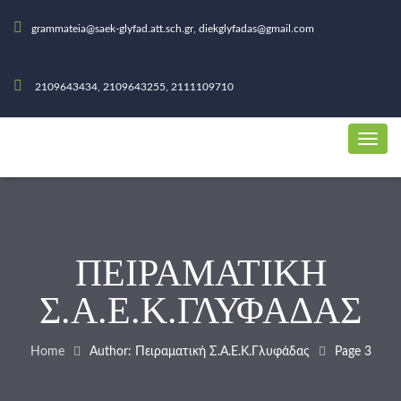
grammateia@saek-glyfad.att.sch.gr, diekglyfadas@gmail.com
2109643434, 2109643255, 2111109710
ΠΕΙΡΑΜΑΤΙΚΉ
Σ.Α.Ε.Κ.ΓΛΥΦΆΔΑΣ
Home
Author: Πειραματική Σ.Α.Ε.Κ.Γλυφάδας
Page 3