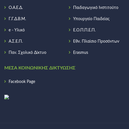
Ο.Α.Ε.Δ.
Παιδαγωγικό Ινστιτούτο
Γ.Γ.Δ.Β.Μ.
Υπουργείο Παιδείας
e - Υλικό
Ε.Ο.Π.Π.Ε.Π.
Α.Σ.Ε.Π.
Εθν. Πλαίσιο Προσόντων
Παν. Σχολικό Δίκτυο
Erasmus
ΜΈΣΑ ΚΟΙΝΩΝΙΚΉΣ ΔΙΚΤΎΩΣΗΣ
Facebook Page