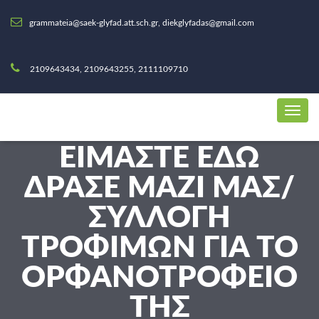
grammateia@saek-glyfad.att.sch.gr, diekglyfadas@gmail.com
2109643434, 2109643255, 2111109710
ΕΊΜΑΣΤΕ ΕΔΏ
ΔΡΑΣΕ ΜΑΖΙ ΜΑΣ/
ΣΥΛΛΟΓΉ
ΤΡΟΦΊΜΩΝ ΓΙΑ ΤΟ
ΟΡΦΑΝΟΤΡΟΦΕΊΟ
ΤΗΣ