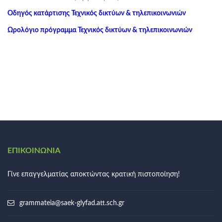
Οδηγός κατάρτισης Τεχνικός δικτύων & τηλεπικοινωνιών
Ωρολόγιο πρόγραμμα Τεχνικός δικτύων & τηλεπικοινωνιών
ΕΠΙΚΟΙΝΩΝΊΑ
Γίνε επαγγελματίας αποκτώντας κρατική πιστοποίηση!
grammateia@saek-glyfad.att.sch.gr