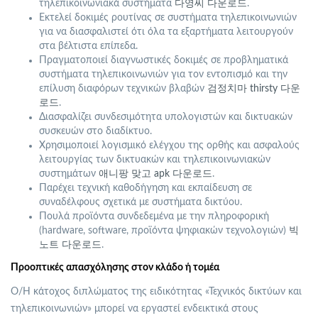
τηλεπικοινωνιακά συστήματα
다영씨 다운로드
.
Εκτελεί δοκιμές ρουτίνας σε συστήματα τηλεπικοινωνιών
για να διασφαλιστεί ότι όλα τα εξαρτήματα λειτουργούν
στα βέλτιστα επίπεδα.
Πραγματοποιεί διαγνωστικές δοκιμές σε προβληματικά
συστήματα τηλεπικοινωνιών για τον εντοπισμό και την
επίλυση διαφόρων τεχνικών βλαβών
검정치마 thirsty 다운
로드
.
Διασφαλίζει συνδεσιμότητα υπολογιστών και δικτυακών
συσκευών στο διαδίκτυο.
Χρησιμοποιεί λογισμικό ελέγχου της ορθής και ασφαλούς
λειτουργίας των δικτυακών και τηλεπικοινωνιακών
συστημάτων
애니팡 맞고 apk 다운로드
.
Παρέχει τεχνική καθοδήγηση και εκπαίδευση σε
συναδέλφους σχετικά με συστήματα δικτύου.
Πουλά προϊόντα συνδεδεμένα με την πληροφορική
(hardware, software, προϊόντα ψηφιακών τεχνολογιών)
빅
노트 다운로드
.
Προοπτικές απασχόλησης στον κλάδο ή τομέα
Ο/Η κάτοχος διπλώματος της ειδικότητας «Τεχνικός δικτύων και
τηλεπικοινωνιών» μπορεί να εργαστεί ενδεικτικά στους