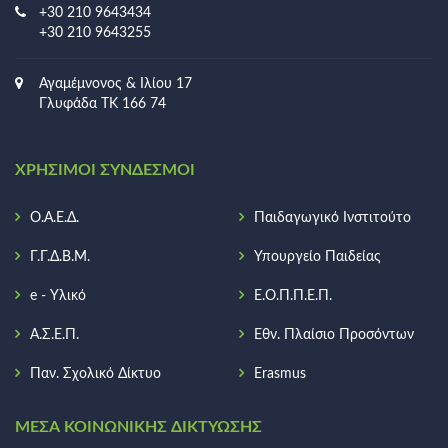
+30 210 9643434
+30 210 9643255
Αγαμέμνονος & Ιλίου 17
Γλυφάδα ΤΚ 166 74
ΧΡΉΣΙΜΟΙ ΣΎΝΔΕΣΜΟΙ
Ο.Α.Ε.Δ.
Παιδαγωγικό Ινστιτούτο
Γ.Γ.Δ.Β.Μ.
Υπουργείο Παιδείας
e - Υλικό
Ε.Ο.Π.Π.Ε.Π.
Α.Σ.Ε.Π.
Εθν. Πλαίσιο Προσόντων
Παν. Σχολικό Δίκτυο
Erasmus
ΜΈΣΑ ΚΟΙΝΩΝΙΚΉΣ ΔΙΚΤΎΩΣΗΣ