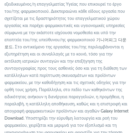
εξειδικευμένος/η επαγγελματίας Υγείας που επικουρεί το έργο
του/της φαρμακοποιού. Διεκπεραιώνει κάθε είδους εργασία που
σχετίζεται με τις δραστηριότητες του επαγγελματικού χώρου
εργασίας και παρέχει φαρμακευτικές και υγειονομικές υπηρεσίες
σύμφωνα με την εκάστοτε ισχύουσα νομοθεσία και υπό την
εποπτεία του/της υπεύθυνου/ης φαρμακοποιού
기니어피그 다운
로드
. Στο αντικείμενο της εργασίας του/της περιλαμβάνονται η
εξυπηρέτηση και οι συναλλαγές με το κοινό, τόσο για την
εκτέλεση ιατρικών συνταγών και την επεξήγηση της
συνταγογραφίας προς τους ασθενείς όσο και για τη διάθεση των
κατάλληλων κατά περίπτωση σκευασμάτων και προϊόντων
φαρμακείου, με την καθοδήγηση και τις σχετικές οδηγίες για την
ορθή τους χρήση. Παράλληλα, στο πεδίο των καθηκόντων της
ειδικότητας ανήκουν η διενέργεια παραγγελιών, η προμήθεια, η
παραλαβή, η κατάλληλη αποθήκευση, καθώς και η επιστροφή και
απογραφή φαρμακευτικών προϊόντων και αγαθών
Galaxy Internet
Download
. Υποστηρίζει την εύρυθμη λειτουργία και ροή του
φαρμακείου, χειρίζεται και μεριμνά για τον εξοπλισμό και τη
μηχανοργάνωση του φαρμακείου και φροντίζει για την τήρηση