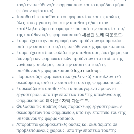
τον/την υπεύθυνο/η φαρμακοποιό και το αρμόδιο τμήμα
(εφόσον υφίσταται).
Τοποθετεί τα προϊόντα του φαρμακείου και τις πρώτες
ύλες του εργαστηρίου στην αποθήκη ή/και στον
κατάλληλο χώρο του φαρμακείου,υπό την εποπτεία του/
της υπεύθυνου/ης φαρμακοποιού
세븐틴 노래 다운로드
.
Συμμετέχει στην απογραφή των προϊόντων φαρμακείου,
υπό την εποπτεία του/της υπεύθυνου/ης φαρμακοποιού.
Συμμετέχει και διασφαλίζει την αποθήκευση, διατήρηση και
διανομή των φαρμακευτικών προϊόντων στο στάδιο της
χονδρικής πώλησης, υπό την εποπτεία του/της
υπεύθυνου/ης φαρμακοποιού
logo mock-up
.
Παρασκευάζει φαρμακευτικά (γαληνικά) και καλλυντικά
σκευάσματα, υπό την εποπτεία του/της φαρμακοποιού.
Συσκευάζει και αποθηκεύει τα παραγόμενα προϊόντα
εργαστηρίου, υπό την εποπτεία του/της υπεύθυνου/ης
φαρμακοποιού
테이큰2 자막 다운로드
.
Φυλάσσει τις πρώτες ύλες παρασκευής εργαστηριακών
σκευασμάτων του φαρμακείου, υπό την εποπτεία του/της
υπεύθυνου/ης φαρμακοποιού.
Απορρίπτει φαρμακευτικές ουσίες και σκευάσματα σε
προβλεπόμενους χώρους, υπό την εποπτεία του/της