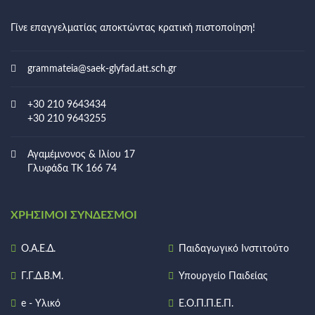
Γίνε επαγγελματίας αποκτώντας κρατική πιστοποίηση!
grammateia@saek-glyfad.att.sch.gr
+30 210 9643434
+30 210 9643255
Αγαμέμνονος & Ιλίου 17
Γλυφάδα ΤΚ 166 74
ΧΡΉΣΙΜΟΙ ΣΎΝΔΕΣΜΟΙ
Ο.Α.Ε.Δ.
Παιδαγωγικό Ινστιτούτο
Γ.Γ.Δ.Β.Μ.
Υπουργείο Παιδείας
e - Υλικό
Ε.Ο.Π.Π.Ε.Π.