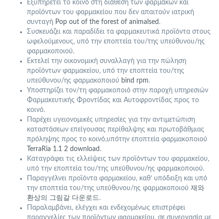
Εξυπηρετεί το κοινό στη διάθεση των φαρμάκων και
προϊόντων του φαρμακείου που δεν απαιτούν ιατρική
συνταγή
Pop out of the forest of animalsed
.
Συσκευάζει και παραδίδει τα φαρμακευτικά προϊόντα στους
ωφελούμενους, υπό την εποπτεία του/της υπεύθυνου/ης
φαρμακοποιού.
Εκτελεί την οικονομική συναλλαγή για την πώληση
προϊόντων φαρμακείου, υπό την εποπτεία του/της
υπεύθυνου/ης φαρμακοποιού
bind rpm
.
Υποστηρίζει τον/τη φαρμακοποιό στην παροχή υπηρεσιών
Φαρμακευτικής Φροντίδας και Αυτοφροντίδας προς το
κοινό.
Παρέχει υγειονομικές υπηρεσίες για την αντιμετώπιση
καταστάσεων επείγουσας περίθαλψης και πρωτοβάθμιας
πρόληψης προς το κοινό,υπότην εποπτεία φαρμακοποιού
TerraRia 1.1 2 download
.
Καταγράφει τις ελλείψεις των προϊόντων του φαρμακείου,
υπό την εποπτεία του/της υπεύθυνου/ης φαρμακοποιού.
Παραγγέλνει προϊόντα φαρμακείου, καθ’ υπόδειξη και υπό
την εποπτεία του/της υπεύθυνου/ης φαρμακοποιού
재와
환상의 그림갈 다운로드
.
Παραλαμβάνει, ελέγχει και ενδεχομένως επιστρέφει
παραγγελίες των προϊόντων φαρμακείου, σε συνεργασία με