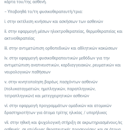
κάρτα του/της ασθενή.
– Υποβοηθά το/τη φυσικοθεραπευτή/τρια:
i. στην εκτέλεση κινήσεων και ασκήσεων των ασθενών
ii. στην εφαρμογή μέσων ηλεκτροθεραπείας, θερμοθεραπείας και
ακτινοθεραπείας
iii. στην αντιμετώπιση ορθοπεδικών και αθλητικών κακώσεων
iv. στην εφαρμογή φυσικοθεραπευτικών μεθόδων για την
αντιμετώπιση αναπνευστικών, καρδιαγγειακών, ρευματικών και
νευρολογικών παθήσεων
v. στην κινητοποίηση βαρέως πασχόντων ασθενών
(πολυκαταγματιών, ημιπληγικών, παραπληγικών,
τετραπληγικών) και μετεγχειρητικών ασθενών
vi. στην εφαρμογή προγραμμάτων ομαδικών και ατομικών
δραστηριοτήτων για άτομα τρίτης ηλικίας / υπερήλικες
vii. στην ηθική και ψυχολογική στήριξη σε ακρωτηριασμένους/ες
ασθενείς, σε επώδυνες θεραπευτικές προσεγγίσεις και σε άτομα