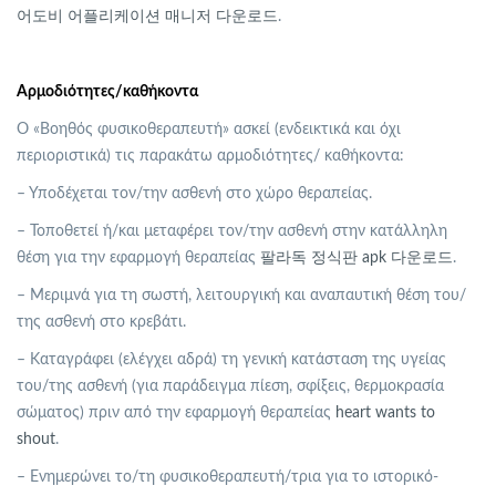
어도비 어플리케이션 매니저 다운로드
.
Αρμοδιότητες/καθήκοντα
Ο «Βοηθός φυσικοθεραπευτή» ασκεί (ενδεικτικά και όχι
περιοριστικά) τις παρακάτω αρμοδιότητες/ καθήκοντα:
– Υποδέχεται τον/την ασθενή στο χώρο θεραπείας.
– Τοποθετεί ή/και μεταφέρει τον/την ασθενή στην κατάλληλη
θέση για την εφαρμογή θεραπείας
팔라독 정식판 apk 다운로드
.
– Μεριμνά για τη σωστή, λειτουργική και αναπαυτική θέση του/
της ασθενή στο κρεβάτι.
– Καταγράφει (ελέγχει αδρά) τη γενική κατάσταση της υγείας
του/της ασθενή (για παράδειγμα πίεση, σφίξεις, θερμοκρασία
σώματος) πριν από την εφαρμογή θεραπείας
heart wants to
shout
.
– Ενημερώνει το/τη φυσικοθεραπευτή/τρια για το ιστορικό-