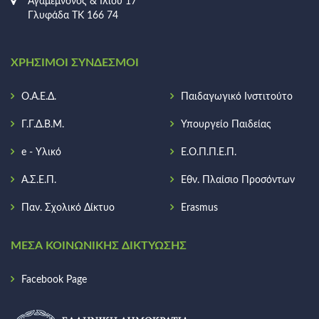
Αγαμέμνονος & Ιλίου 17
Γλυφάδα ΤΚ 166 74
ΧΡΉΣΙΜΟΙ ΣΎΝΔΕΣΜΟΙ
Ο.Α.Ε.Δ.
Παιδαγωγικό Ινστιτούτο
Γ.Γ.Δ.Β.Μ.
Υπουργείο Παιδείας
e - Υλικό
Ε.Ο.Π.Π.Ε.Π.
Α.Σ.Ε.Π.
Εθν. Πλαίσιο Προσόντων
Παν. Σχολικό Δίκτυο
Erasmus
ΜΈΣΑ ΚΟΙΝΩΝΙΚΉΣ ΔΙΚΤΎΩΣΗΣ
Facebook Page