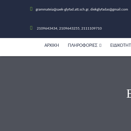
grammateia@saek-glyfad.att.sch.gr, diekglyfadas@gmail.com
2109643434, 2109643255, 2111109710
ΑΡΧΙΚΉ
ΠΛΗΡΟΦΟΡΊΕΣ
ΕΙΔΙΚΌΤΗ