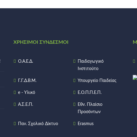
ΧΡΉΣΙΜΟΙ ΣΎΝΔΕΣΜΟΙ
Μ
!
Ο.Α.Ε.Δ.
Παιδαγωγικό
Ινστιτούτο
Γ.Γ.Δ.Β.Μ.
Υπουργείο Παιδείας
e - Υλικό
Ε.Ο.Π.Π.Ε.Π.
Α.Σ.Ε.Π.
Εθν. Πλαίσιο
Προσόντων
Παν. Σχολικό Δίκτυο
Erasmus