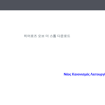
히어로즈 오브 더 스톰 다운로드
Νέος Κανονισμός Λειτουργί