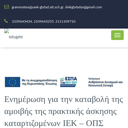
grammateia@saek-glyfad.att.sch.gr, diekglyfadas@gmail.com
2109643434, 2109643255, 2111109710
Ενημέρωση για την καταβολή της
αμοιβής της πρακτικής άσκησης
καταρτιζομένων ΙΕΚ – ΟΠΣ