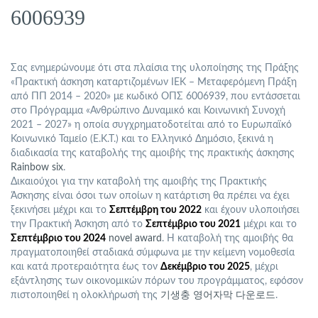
6006939
Σας ενημερώνουμε ότι στα πλαίσια της υλοποίησης της Πράξης
«Πρακτική άσκηση καταρτιζομένων ΙΕΚ – Μεταφερόμενη Πράξη
από ΠΠ 2014 – 2020» με κωδικό ΟΠΣ 6006939, που εντάσσεται
στο Πρόγραμμα «Ανθρώπινο Δυναμικό και Κοινωνική Συνοχή
2021 – 2027» η οποία συγχρηματοδοτείται από το Ευρωπαϊκό
Κοινωνικό Ταμείο (Ε.Κ.Τ.) και το Ελληνικό Δημόσιο, ξεκινά η
διαδικασία της καταβολής της αμοιβής της πρακτικής άσκησης
Rainbow six
.
Δικαιούχοι για την καταβολή της αμοιβής της Πρακτικής
Άσκησης είναι όσοι των οποίων η κατάρτιση θα πρέπει να έχει
ξεκινήσει μέχρι και το
Σεπτέμβρη του 2022
και έχουν υλοποιήσει
την Πρακτική Άσκηση από το
Σεπτέμβριο του 2021
μέχρι και το
Σεπτέμβριο του 2024
novel award
. Η καταβολή της αμοιβής θα
πραγματοποιηθεί σταδιακά σύμφωνα με την κείμενη νομοθεσία
και κατά προτεραιότητα έως τον
Δεκέμβριο του 2025
, μέχρι
εξάντλησης των οικονομικών πόρων του προγράμματος, εφόσον
πιστοποιηθεί η ολοκλήρωσή της
기생충 영어자막 다운로드
.