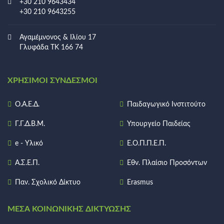
+30 210 9643434
+30 210 9643255
Αγαμέμνονος & Ιλίου 17
Γλυφάδα ΤΚ 166 74
ΧΡΉΣΙΜΟΙ ΣΎΝΔΕΣΜΟΙ
Ο.Α.Ε.Δ.
Παιδαγωγικό Ινστιτούτο
Γ.Γ.Δ.Β.Μ.
Υπουργείο Παιδείας
e - Υλικό
Ε.Ο.Π.Π.Ε.Π.
Α.Σ.Ε.Π.
Εθν. Πλαίσιο Προσόντων
Παν. Σχολικό Δίκτυο
Erasmus
ΜΈΣΑ ΚΟΙΝΩΝΙΚΉΣ ΔΙΚΤΎΩΣΗΣ