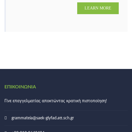
LEARN MORE
ΕΠΙΚΟΙΝΩΝΊΑ
Γίνε επαγγελματίας αποκτώντας κρατική πιστοποίηση!
grammateia@saek-glyfad.att.sch.gr