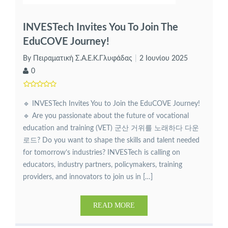
INVESTech Invites You To Join The
EduCOVE Journey!
By Πειραματική Σ.Α.Ε.Κ.Γλυφάδας
2 Ιουνίου 2025
0
🔹 INVESTech Invites You to Join the EduCOVE Journey!
🔹 Are you passionate about the future of vocational
education and training (VET) 군산 거위를 노래하다 다운
로드? Do you want to shape the skills and talent needed
for tomorrow’s industries? INVESTech is calling on
educators, industry partners, policymakers, training
providers, and innovators to join us in […]
READ MORE