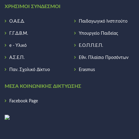
ΧΡΉΣΙΜΟΙ ΣΎΝΔΕΣΜΟΙ
Ο.Α.Ε.Δ.
Παιδαγωγικό Ινστιτούτο
Γ.Γ.Δ.Β.Μ.
Υπουργείο Παιδείας
e - Υλικό
Ε.Ο.Π.Π.Ε.Π.
Α.Σ.Ε.Π.
Εθν. Πλαίσιο Προσόντων
Παν. Σχολικό Δίκτυο
Erasmus
ΜΈΣΑ ΚΟΙΝΩΝΙΚΉΣ ΔΙΚΤΎΩΣΗΣ
Facebook Page