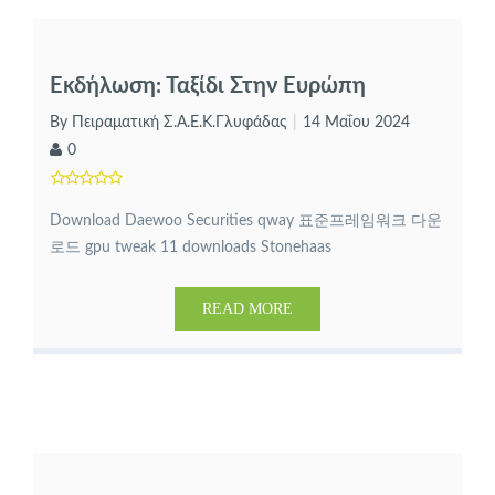
Εκδήλωση: Ταξίδι Στην Ευρώπη
By Πειραματική Σ.Α.Ε.Κ.Γλυφάδας
14 Μαΐου 2024
0
Download Daewoo Securities qway 표준프레임워크 다운
로드 gpu tweak 11 downloads Stonehaas
READ MORE