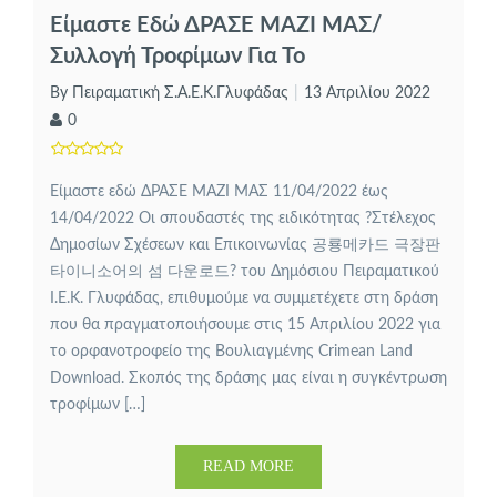
Είμαστε Εδώ ΔΡΑΣΕ ΜΑΖΙ ΜΑΣ/
Συλλογή Τροφίμων Για Το
Ορφανοτροφείο Της Βουλιαγμένης
By Πειραματική Σ.Α.Ε.Κ.Γλυφάδας
13 Απριλίου 2022
0
Είμαστε εδώ ΔΡΑΣΕ ΜΑΖΙ ΜΑΣ 11/04/2022 έως
14/04/2022 Οι σπουδαστές της ειδικότητας ?Στέλεχος
Δημοσίων Σχέσεων και Επικοινωνίας 공룡메카드 극장판
타이니소어의 섬 다운로드? του Δημόσιου Πειραματικού
Ι.Ε.Κ. Γλυφάδας, επιθυμούμε να συμμετέχετε στη δράση
που θα πραγματοποιήσουμε στις 15 Απριλίου 2022 για
το ορφανοτροφείο της Βουλιαγμένης Crimean Land
Download. Σκοπός της δράσης μας είναι η συγκέντρωση
τροφίμων […]
READ MORE